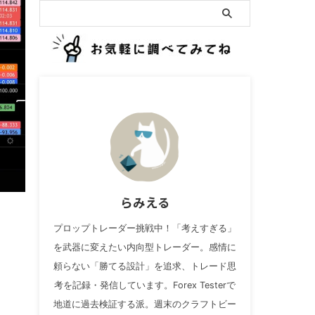
らみえる
プロップトレーダー挑戦中！「考えすぎる」
を武器に変えたい内向型トレーダー。感情に
頼らない「勝てる設計」を追求、トレード思
考を記録・発信しています。Forex Testerで
地道に過去検証する派。週末のクラフトビー