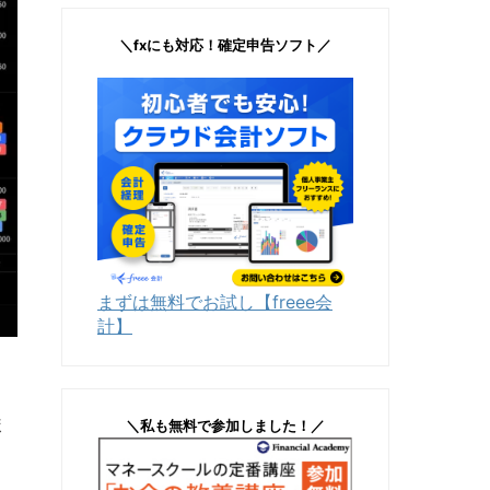
＼fxにも対応！確定申告ソフト／
まずは無料でお試し【freee会
計】
ま
＼私も無料で参加しました！／