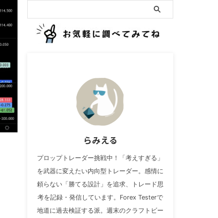
らみえる
プロップトレーダー挑戦中！「考えすぎる」
を武器に変えたい内向型トレーダー。感情に
頼らない「勝てる設計」を追求、トレード思
考を記録・発信しています。Forex Testerで
地道に過去検証する派。週末のクラフトビー