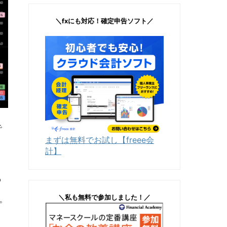
＼fxにも対応！確定申告ソフト／
で
まずは無料でお試し【freee会
計】
っ
＼私も無料で参加しました！／
。