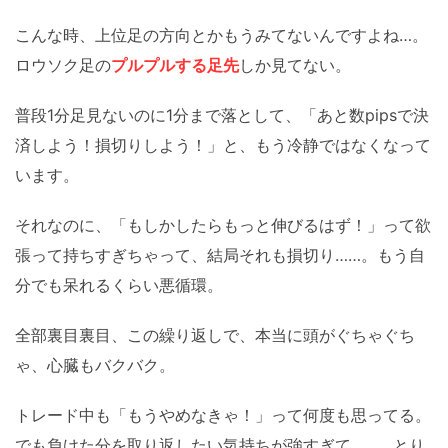
こんな時、上位足の方向とかもうみてないんですよね…。
ロウソク足の
プルプルする足先
しか見てない。
普段1分足見ないのに1分まで落として、「あと数pipsで決
済しよう！損切りしよう！」と、もう冷静ではなくなって
います。
それなのに、「もしかしたらもっと伸びるはず！」って欲
張って持ちすぎちゃって、結局それも損切り……。もう自
分でも呆れるくらい悪循環。
全部裏目裏目、この繰り返しで、本当に頭がぐちゃぐち
ゃ、心臓もバクバク。
トレード中も「もうやめなきゃ！」って何度も思ってる。
でも負けた分を取り返したい気持ちが強すぎて……。とり