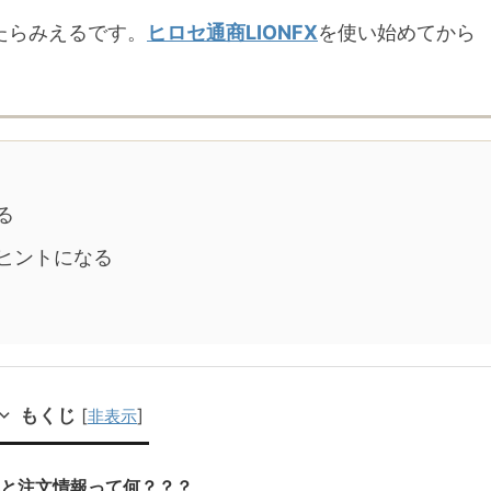
ったらみえるです。
ヒロセ通商LIONFX
を使い始めてから
偏りをスマホでチェックす
る
ヒントになる
もくじ
[
]
非表示
率と注文情報って何？？？