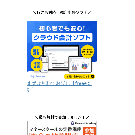
＼fxにも対応！確定申告ソフト／
まずは無料でお試し【freee会
計】
＼私も無料で参加しました！／